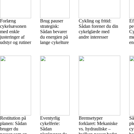
Forlæng
Brug pauser
Cykling og fritid:
Ef
cykelsæsonen
strategisk:
Sådan forener du din
pe
med enkle
Sådan bevarer
cykelglæde med
Cy
justeringer af
du energien på
andre interesser
me
udstyr og rutiner
lange cykelture
en
Restitution på
Eventyrlig
Bremsetyper
Så
planen: Sådan
cykelferie:
forklaret: Mekaniske
pl
bruger du
Sådan
vs. hydrauliske –
cy