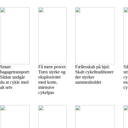
Smart
Få mere power:
Fællesskab på hjul:
Si
bagagetransport:
Træn styrke og
Skab cykeltraditioner
sm
Sådan undgår
eksplosivitet
der styrker
cy
du at cykle med
med korte,
sammenholdet
en
alt selv
intensive
cy
cykelpas