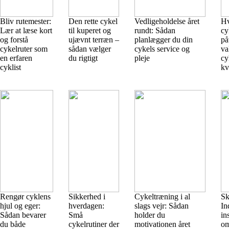
Bliv rutemester:
Den rette cykel
Vedligeholdelse året
Hv
Lær at læse kort
til kuperet og
rundt: Sådan
cy
og forstå
ujævnt terræn –
planlægger du din
på
cykelruter som
sådan vælger
cykels service og
va
en erfaren
du rigtigt
pleje
cy
cyklist
kv
Rengør cyklens
Sikkerhed i
Cykeltræning i al
Sk
hjul og eger:
hverdagen:
slags vejr: Sådan
In
Sådan bevarer
Små
holder du
in
du både
cykelrutiner der
motivationen året
om