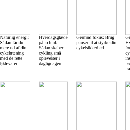
Naturlig energi:
Hverdagsglæde
Genfind fokus: Brug
Gr
Sådan får du
på to hjul:
pauser til at styrke din
Hv
mere ud af din
Sådan skaber
cykelsikkerhed
fo
cykeltræning
cykling små
cy
med de rette
oplevelser i
in
fødevarer
dagligdagen
bæ
tr