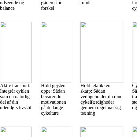
udseende og
gør en stor
rundt
in
balance
forskel
cy
Aktiv transport:
Hold gejsten
Hold teknikken
Cy
Integrér cyklen
oppe: Sådan
skarp: Sådan
Så
som en naturlig
bevarer du
vedligeholder du dine
tr
del af din
motivationen
cykelfærdigheder
st
udendørs livsstil
på de lange
gennem regelmæssig
og
cykelture
træning