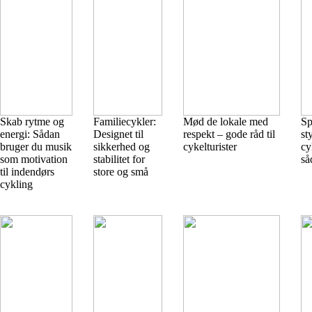
Skab rytme og
Familiecykler:
Mød de lokale med
Sp
energi: Sådan
Designet til
respekt – gode råd til
st
bruger du musik
sikkerhed og
cykelturister
cy
som motivation
stabilitet for
så
til indendørs
store og små
cykling