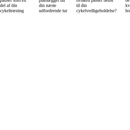
pauser som en
planlægger du
hvilken passer bedst
be
del af din
din næste
til din
kv
cykeltræning
udfordrende tur
cykelvedligeholdelse?
ho