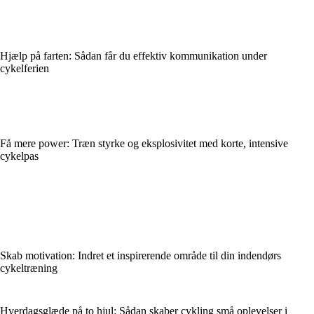
Hjælp på farten: Sådan får du effektiv kommunikation under
cykelferien
Få mere power: Træn styrke og eksplosivitet med korte, intensive
cykelpas
Skab motivation: Indret et inspirerende område til din indendørs
cykeltræning
Hverdagsglæde på to hjul: Sådan skaber cykling små oplevelser i