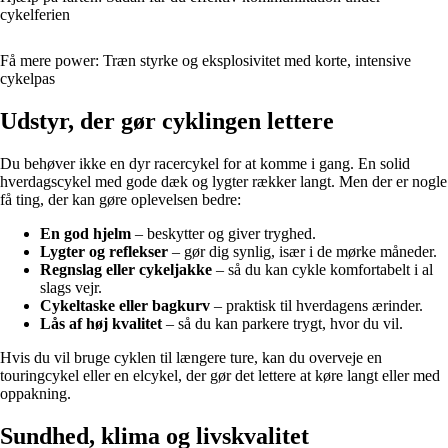
cykelferien
Få mere power: Træn styrke og eksplosivitet med korte, intensive
cykelpas
Udstyr, der gør cyklingen lettere
Du behøver ikke en dyr racercykel for at komme i gang. En solid
hverdagscykel med gode dæk og lygter rækker langt. Men der er nogle
få ting, der kan gøre oplevelsen bedre:
En god hjelm
– beskytter og giver tryghed.
Lygter og reflekser
– gør dig synlig, især i de mørke måneder.
Regnslag eller cykeljakke
– så du kan cykle komfortabelt i al
slags vejr.
Cykeltaske eller bagkurv
– praktisk til hverdagens ærinder.
Lås af høj kvalitet
– så du kan parkere trygt, hvor du vil.
Hvis du vil bruge cyklen til længere ture, kan du overveje en
touringcykel eller en elcykel, der gør det lettere at køre langt eller med
oppakning.
Sundhed, klima og livskvalitet