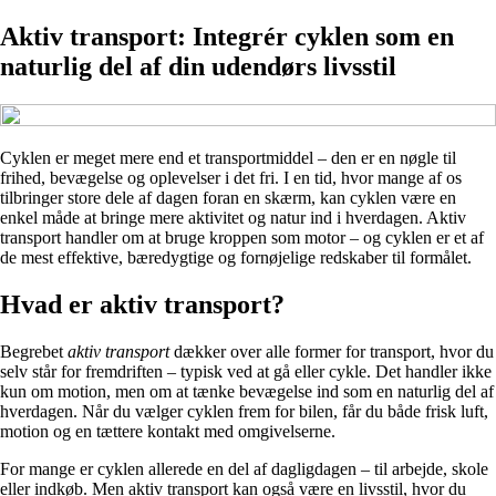
Aktiv transport: Integrér cyklen som en
naturlig del af din udendørs livsstil
Cyklen er meget mere end et transportmiddel – den er en nøgle til
frihed, bevægelse og oplevelser i det fri. I en tid, hvor mange af os
tilbringer store dele af dagen foran en skærm, kan cyklen være en
enkel måde at bringe mere aktivitet og natur ind i hverdagen. Aktiv
transport handler om at bruge kroppen som motor – og cyklen er et af
de mest effektive, bæredygtige og fornøjelige redskaber til formålet.
Hvad er aktiv transport?
Begrebet
aktiv transport
dækker over alle former for transport, hvor du
selv står for fremdriften – typisk ved at gå eller cykle. Det handler ikke
kun om motion, men om at tænke bevægelse ind som en naturlig del af
hverdagen. Når du vælger cyklen frem for bilen, får du både frisk luft,
motion og en tættere kontakt med omgivelserne.
For mange er cyklen allerede en del af dagligdagen – til arbejde, skole
eller indkøb. Men aktiv transport kan også være en livsstil, hvor du