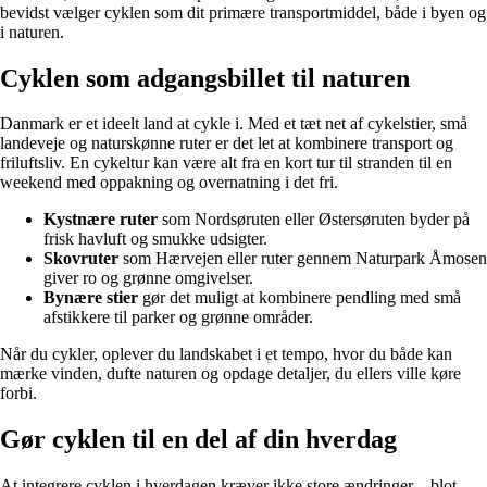
bevidst vælger cyklen som dit primære transportmiddel, både i byen og
i naturen.
Cyklen som adgangsbillet til naturen
Danmark er et ideelt land at cykle i. Med et tæt net af cykelstier, små
landeveje og naturskønne ruter er det let at kombinere transport og
friluftsliv. En cykeltur kan være alt fra en kort tur til stranden til en
weekend med oppakning og overnatning i det fri.
Kystnære ruter
som Nordsøruten eller Østersøruten byder på
frisk havluft og smukke udsigter.
Skovruter
som Hærvejen eller ruter gennem Naturpark Åmosen
giver ro og grønne omgivelser.
Bynære stier
gør det muligt at kombinere pendling med små
afstikkere til parker og grønne områder.
Når du cykler, oplever du landskabet i et tempo, hvor du både kan
mærke vinden, dufte naturen og opdage detaljer, du ellers ville køre
forbi.
Gør cyklen til en del af din hverdag
At integrere cyklen i hverdagen kræver ikke store ændringer – blot