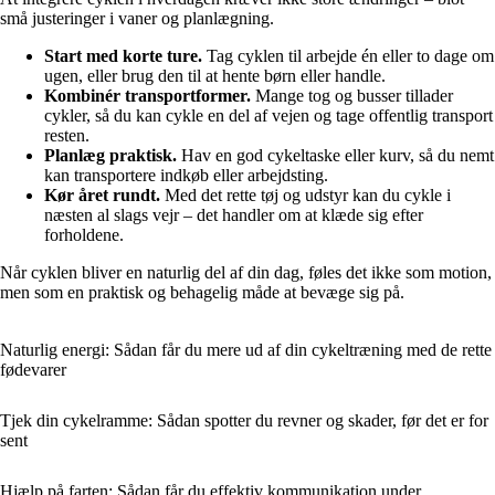
små justeringer i vaner og planlægning.
Start med korte ture.
Tag cyklen til arbejde én eller to dage om
ugen, eller brug den til at hente børn eller handle.
Kombinér transportformer.
Mange tog og busser tillader
cykler, så du kan cykle en del af vejen og tage offentlig transport
resten.
Planlæg praktisk.
Hav en god cykeltaske eller kurv, så du nemt
kan transportere indkøb eller arbejdsting.
Kør året rundt.
Med det rette tøj og udstyr kan du cykle i
næsten al slags vejr – det handler om at klæde sig efter
forholdene.
Når cyklen bliver en naturlig del af din dag, føles det ikke som motion,
men som en praktisk og behagelig måde at bevæge sig på.
Naturlig energi: Sådan får du mere ud af din cykeltræning med de rette
fødevarer
Tjek din cykelramme: Sådan spotter du revner og skader, før det er for
sent
Hjælp på farten: Sådan får du effektiv kommunikation under