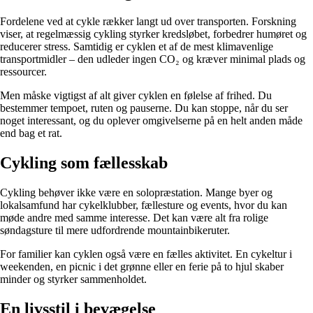
Fordelene ved at cykle rækker langt ud over transporten. Forskning
viser, at regelmæssig cykling styrker kredsløbet, forbedrer humøret og
reducerer stress. Samtidig er cyklen et af de mest klimavenlige
transportmidler – den udleder ingen CO₂ og kræver minimal plads og
ressourcer.
Men måske vigtigst af alt giver cyklen en følelse af frihed. Du
bestemmer tempoet, ruten og pauserne. Du kan stoppe, når du ser
noget interessant, og du oplever omgivelserne på en helt anden måde
end bag et rat.
Cykling som fællesskab
Cykling behøver ikke være en solopræstation. Mange byer og
lokalsamfund har cykelklubber, fællesture og events, hvor du kan
møde andre med samme interesse. Det kan være alt fra rolige
søndagsture til mere udfordrende mountainbikeruter.
For familier kan cyklen også være en fælles aktivitet. En cykeltur i
weekenden, en picnic i det grønne eller en ferie på to hjul skaber
minder og styrker sammenholdet.
En livsstil i bevægelse