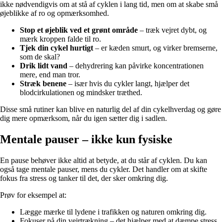
ikke nødvendigvis om at stå af cyklen i lang tid, men om at skabe små
øjeblikke af ro og opmærksomhed.
Stop et øjeblik ved et grønt område
– træk vejret dybt, og
mærk kroppen falde til ro.
Tjek din cykel hurtigt
– er kæden smurt, og virker bremserne,
som de skal?
Drik lidt vand
– dehydrering kan påvirke koncentrationen
mere, end man tror.
Stræk benene
– især hvis du cykler langt, hjælper det
blodcirkulationen og mindsker træthed.
Disse små rutiner kan blive en naturlig del af din cykelhverdag og gøre
dig mere opmærksom, når du igen sætter dig i sadlen.
Mentale pauser – ikke kun fysiske
En pause behøver ikke altid at betyde, at du står af cyklen. Du kan
også tage mentale pauser, mens du cykler. Det handler om at skifte
fokus fra stress og tanker til det, der sker omkring dig.
Prøv for eksempel at:
Lægge mærke til lydene i trafikken og naturen omkring dig.
Fokuser på din vejrtrækning – det hjælper med at dæmpe stress.