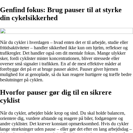
Genfind fokus: Brug pauser til at styrke
din cykelsikkerhed
Når du cykler i hverdagen – hvad enten det er til arbejde, studie eller
fritidsaktiviteter – handler sikkerhed ikke kun om hjelm, reflekser og
trafikregler. Det handler også om dit mentale fokus. Mange ulykker
sker, fordi cyklister mister koncentrationen, bliver stressede eller
overser små signaler i trafikken. En af de mest effektive måder at
forebygge det på er at bruge pauser aktivt. Pauser giver hjernen
mulighed for at genoplade, så du kan reagere hurtigere og træffe bedre
beslutninger på cyklen.
Hvorfor pauser gør dig til en sikrere
cyklist
Når du cykler, arbejder både krop og sind. Du skal holde balancen,
orientere dig, vurdere afstande og reagere på biler, fodgængere og
andre cyklister. Det kræver konstant opmærksomhed. Hvis du cykler
lange strækninger uden pause – eller gør det efter en lang arbejdsdag –