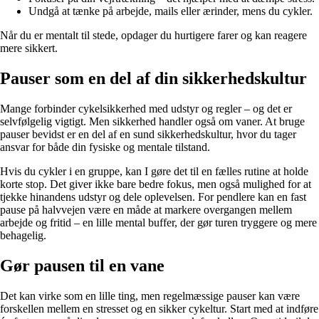
Undgå at tænke på arbejde, mails eller ærinder, mens du cykler.
Når du er mentalt til stede, opdager du hurtigere farer og kan reagere
mere sikkert.
Pauser som en del af din sikkerhedskultur
Mange forbinder cykelsikkerhed med udstyr og regler – og det er
selvfølgelig vigtigt. Men sikkerhed handler også om vaner. At bruge
pauser bevidst er en del af en sund sikkerhedskultur, hvor du tager
ansvar for både din fysiske og mentale tilstand.
Hvis du cykler i en gruppe, kan I gøre det til en fælles rutine at holde
korte stop. Det giver ikke bare bedre fokus, men også mulighed for at
tjekke hinandens udstyr og dele oplevelsen. For pendlere kan en fast
pause på halvvejen være en måde at markere overgangen mellem
arbejde og fritid – en lille mental buffer, der gør turen tryggere og mere
behagelig.
Gør pausen til en vane
Det kan virke som en lille ting, men regelmæssige pauser kan være
forskellen mellem en stresset og en sikker cykeltur. Start med at indføre