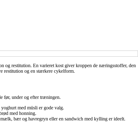
on og restitution. En varieret kost giver kroppen de næringsstoffer, den
re restitution og en stærkere cykelform.
e før, under og efter træningen.
l yoghurt med müsli er gode valg.
r brød med honning.
 mælk, bær og havregryn eller en sandwich med kylling er ideelt.