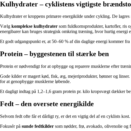
Kulhydrater – cyklistens vigtigste brændsto
Kulhydrater er kroppens primære energikilde under cykling. De lagres s
Vælg
komplekse kulhydrater
som fuldkornsprodukter, kartofler, ris o
energibarer kan bruges strategisk omkring træning, hvor hurtig energi e
Et godt udgangspunkt er, at 50–60 % af din daglige energi kommer fra
Protein – byggestenen til stærke ben
Protein er nødvendigt for at opbygge og reparere musklerne efter træning
Gode kilder er magert kød, fisk, æg, mejeriprodukter, bønner og linser. F
for at genopbygge musklerne løbende.
Et dagligt indtag på 1,2–1,6 gram protein pr. kilo kropsvægt dækker beh
Fedt – den oversete energikilde
Selvom fedt ofte får et dårligt ry, er det en vigtig del af en cyklists k
Fokusér på
sunde fedtkilder
som nødder, frø, avokado, olivenolie og 