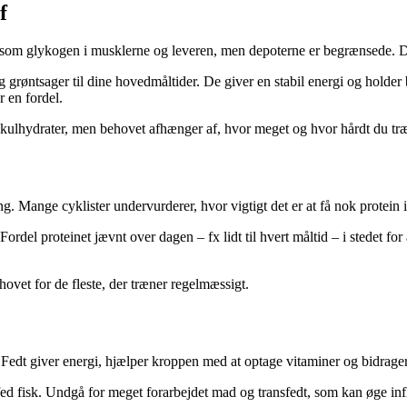
f
om glykogen i musklerne og leveren, men depoterne er begrænsede. Derfo
g grøntsager til dine hovedmåltider. De giver en stabil energi og holder
r en fordel.
 kulhydrater, men behovet afhænger af, hvor meget og hvor hårdt du tr
. Mange cyklister undervurderer, hvor vigtigt det er at få nok protein i
ordel proteinet jævnt over dagen – fx lidt til hvert måltid – i stedet fo
ovet for de fleste, der træner regelmæssigt.
ost. Fedt giver energi, hjælper kroppen med at optage vitaminer og bidrag
fed fisk. Undgå for meget forarbejdet mad og transfedt, som kan øge i