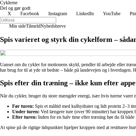
Cyklerne
Del og gør godt
X
Facebook
Instagram
LinkedIn
YouTube
Pin
Min side
Tilmeld
Nyhedsbreve
Spis varieret og styrk din cykelform – såda
Uanset om du cykler for motionens skyld, pendler til arbejde eller træner
har brug for til at yde sit bedste – både på landevejen og i hverdagen. H
Spis efter din træning – ikke kun efter appe
Når du cykler, bruger du store mængder energi, især hvis turene varer m
Før turen:
Spis et måltid med kulhydrater og lidt protein 2–3 t
Under turen:
Ved længere ture (over 90 minutter) har kroppen b
Efter turen:
Inden for en halv time efter træning bør du få båd
At spise på de rigtige tidspunkter hjælper kroppen med at restituere hur