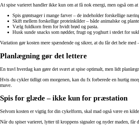
At spise varieret handler ikke kun om at få nok energi, men også om at
Spis grøntsager i mange farver – de indeholder forskellige næring
Skift mellem forskellige proteinkilder – både animalske og plant
Vælg fuldkorn frem for hvidt brød og pasta.
Husk sunde snacks som nødder, frugt og yoghurt i stedet for sukk
Variation gør kosten mere spændende og sikrer, at du får det hele med – 
Planlægning gør det lettere
En travl hverdag kan gøre det svært at spise optimalt, men lidt planlæg
Hvis du cykler tidligt om morgenen, kan du fx forberede en hurtig morg
mave.
Spis for glæde – ikke kun for præstation
Selvom kosten er vigtig for din cykelform, skal mad også være en kilde t
Når du spiser varieret, lytter til kroppens signaler og nyder maden, får 