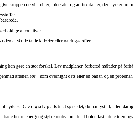
 give kroppen de vitaminer, mineraler og antioxidanter, der styrker imm
sstoffer.
ebaserede.
erholdige alternativer.
uden at skulle tælle kalorier eller næringsstoffer.
ning kan gøre en stor forskel. Lav madplaner, forbered måltider på forhå
enmad aftenen før – som overnight oats eller en banan og en proteinsha
il nydelse. Giv dig selv plads til at spise det, du har lyst til, uden då
du både bedre energi og større motivation til at holde fast i dine træning