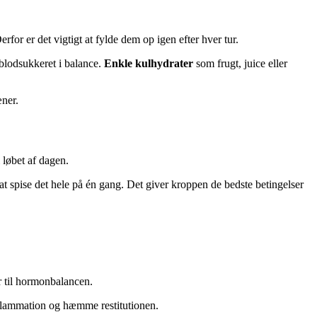
r er det vigtigt at fylde dem op igen efter hver tur.
 blodsukkeret i balance.
Enkle kulhydrater
som frugt, juice eller
æner.
 løbet af dagen.
r at spise det hele på én gang. Det giver kroppen de bedste betingelser
er til hormonbalancen.
nflammation og hæmme restitutionen.