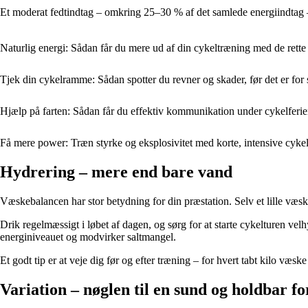
Et moderat fedtindtag – omkring 25–30 % af det samlede energiindtag – 
Naturlig energi: Sådan får du mere ud af din cykeltræning med de rette
Tjek din cykelramme: Sådan spotter du revner og skader, før det er for 
Hjælp på farten: Sådan får du effektiv kommunikation under cykelferi
Få mere power: Træn styrke og eksplosivitet med korte, intensive cyke
Hydrering – mere end bare vand
Væskebalancen har stor betydning for din præstation. Selv et lille væs
Drik regelmæssigt i løbet af dagen, og sørg for at starte cykelturen ve
energiniveauet og modvirker saltmangel.
Et godt tip er at veje dig før og efter træning – for hvert tabt kilo væsk
Variation – nøglen til en sund og holdbar f