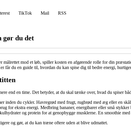
terest
TikTok
Mail
RSS
n gør du det
 målrettet mod et løb, spiller kosten en afgørende rolle for din præstati
er får du en guide til, hvordan du kan spise dig til bedre energi, hurtige
titten
ere end en time. Det betyder, at du skal tænke over, hvad du spiser båd
imer inden du cykler. Havregrød med frugt, rugbrød med æg eller en skå
rug for ekstra energi. Medbring bananer, energibarer eller små stykke
e kulhydrater og protein for at genopbygge musklerne. En smoothie med
tigere og gør, at du kan træne oftere uden at blive udmattet.