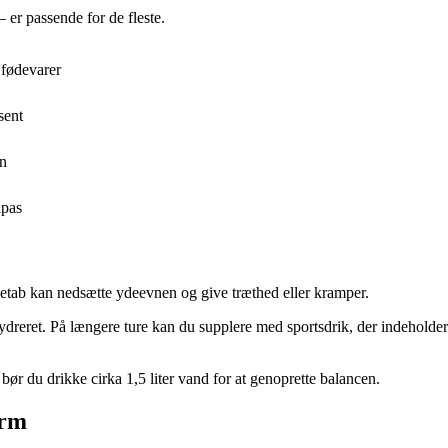
er passende for de fleste.
 fødevarer
sent
en
lpas
ketab kan nedsætte ydeevnen og give træthed eller kramper.
lhydreret. På længere ture kan du supplere med sportsdrik, der indeholde
e bør du drikke cirka 1,5 liter vand for at genoprette balancen.
orm