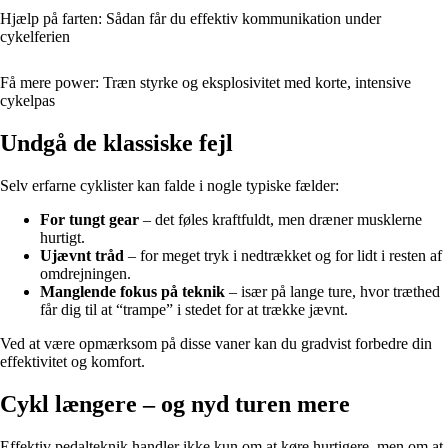
Hjælp på farten: Sådan får du effektiv kommunikation under
cykelferien
Få mere power: Træn styrke og eksplosivitet med korte, intensive
cykelpas
Undgå de klassiske fejl
Selv erfarne cyklister kan falde i nogle typiske fælder:
For tungt gear
– det føles kraftfuldt, men dræner musklerne
hurtigt.
Ujævnt tråd
– for meget tryk i nedtrækket og for lidt i resten af
omdrejningen.
Manglende fokus på teknik
– især på lange ture, hvor træthed
får dig til at “trampe” i stedet for at trække jævnt.
Ved at være opmærksom på disse vaner kan du gradvist forbedre din
effektivitet og komfort.
Cyk­l længere – og nyd turen mere
Effektiv pedalteknik handler ikke kun om at køre hurtigere, men om at