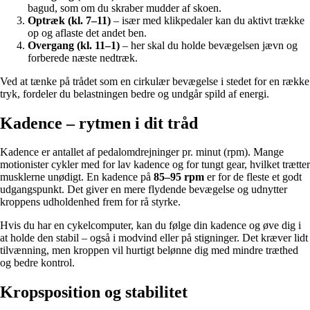
bagud, som om du skraber mudder af skoen.
Optræk (kl. 7–11)
– især med klikpedaler kan du aktivt trække
op og aflaste det andet ben.
Overgang (kl. 11–1)
– her skal du holde bevægelsen jævn og
forberede næste nedtræk.
Ved at tænke på trådet som en cirkulær bevægelse i stedet for en række
tryk, fordeler du belastningen bedre og undgår spild af energi.
Kadence – rytmen i dit tråd
Kadence er antallet af pedalomdrejninger pr. minut (rpm). Mange
motionister cykler med for lav kadence og for tungt gear, hvilket trætter
musklerne unødigt. En kadence på
85–95 rpm
er for de fleste et godt
udgangspunkt. Det giver en mere flydende bevægelse og udnytter
kroppens udholdenhed frem for rå styrke.
Hvis du har en cykelcomputer, kan du følge din kadence og øve dig i
at holde den stabil – også i modvind eller på stigninger. Det kræver lidt
tilvænning, men kroppen vil hurtigt belønne dig med mindre træthed
og bedre kontrol.
Kropsposition og stabilitet