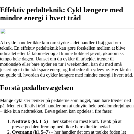
Effektiv pedalteknik: Cyk­l længere med
mindre energi i hvert tråd
At cykle handler ikke kun om styrke – det handler i høj grad om
teknik. En effektiv pedalteknik kan gøre forskellen mellem at blive
udmattet efter få kilometer og at kunne holde et jævnt, økonomisk
tempo hele dagen. Uanset om du cykler til arbejde, træner til
motionsløb eller bare nyder en tur i weekenden, kan du med små
justeringer i din tråd spare energi og forbedre din ydeevne. Her får du
en guide til, hvordan du cykler længere med mindre energi i hvert tråd.
Forstå pedalbevægelsen
Mange cyklister tænker på pedalerne som noget, man bare træder ned
på. Men et effektivt tråd handler om at udnytte hele pedalomdrejningen
– ikke kun nedtrækket. Bevægelsen kan opdeles i fire faser:
Nedtræk (kl. 1–5)
– her skaber du mest kraft. Tænk på at
presse pedalen frem og ned, ikke bare direkte nedad.
Overgang (kl. 5–7)
– her handler det om at trække foden let