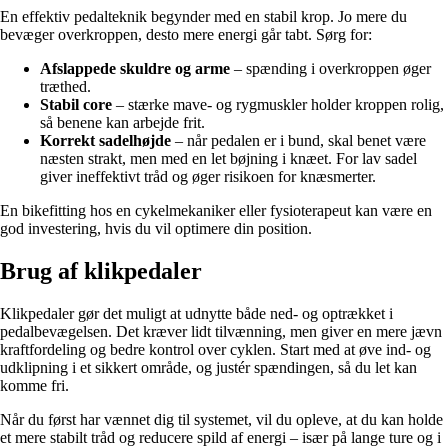
En effektiv pedalteknik begynder med en stabil krop. Jo mere du
bevæger overkroppen, desto mere energi går tabt. Sørg for:
Afslappede skuldre og arme
– spænding i overkroppen øger
træthed.
Stabil core
– stærke mave- og rygmuskler holder kroppen rolig,
så benene kan arbejde frit.
Korrekt sadelhøjde
– når pedalen er i bund, skal benet være
næsten strakt, men med en let bøjning i knæet. For lav sadel
giver ineffektivt tråd og øger risikoen for knæsmerter.
En bikefitting hos en cykelmekaniker eller fysioterapeut kan være en
god investering, hvis du vil optimere din position.
Brug af klikpedaler
Klikpedaler gør det muligt at udnytte både ned- og optrækket i
pedalbevægelsen. Det kræver lidt tilvænning, men giver en mere jævn
kraftfordeling og bedre kontrol over cyklen. Start med at øve ind- og
udklipning i et sikkert område, og justér spændingen, så du let kan
komme fri.
Når du først har vænnet dig til systemet, vil du opleve, at du kan holde
et mere stabilt tråd og reducere spild af energi – især på lange ture og i